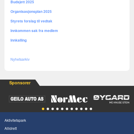
Budsjett 2025
Organisasjonsplan 2025
Styrets forslag til vedtak
Innkommen sak fra medlem
Innkalling
Nyhetsarkiv
Sponsorer
Aktivitetspark
Allidrett