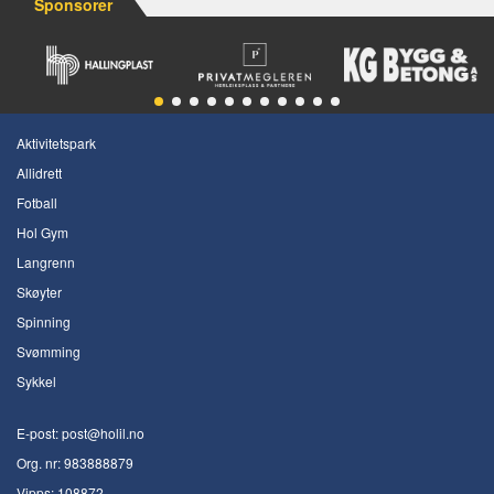
Sponsorer
Aktivitetspark
Allidrett
Fotball
Hol Gym
Langrenn
Skøyter
Spinning
Svømming
Sykkel
E-post:
post@holil.no
Org. nr:
983888879
Vipps: 108872