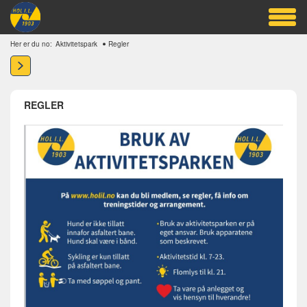
Her er du no:
Aktivitetspark
Regler
REGLER