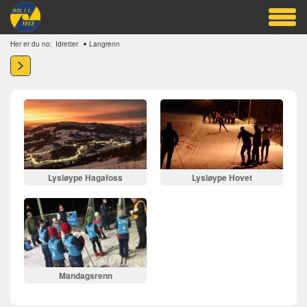
Her er du no:
Idretter
Langrenn
Lysløype Hagafoss
Lysløype Hovet
Mandagsrenn