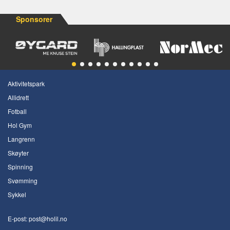
Sponsorer
Aktivitetspark
Allidrett
Fotball
Hol Gym
Langrenn
Skøyter
Spinning
Svømming
Sykkel
E-post:
post@holil.no