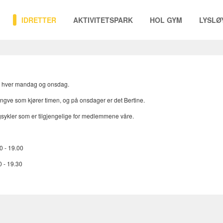
IDRETTER
AKTIVITETSPARK
HOL GYM
LYSLØ
er hver mandag og onsdag.
ngve som kjører timen, og på onsdager er det Bertine.
gsykler som er tilgjengelige for medlemmene våre.
0 - 19.00
0 - 19.30