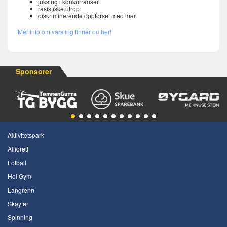
juksing i konkurranser
rasistiske utrop
diskriminerende oppførsel med mer.
Mer info om varsling finner du her!
Sponsorer
Aktivitetspark
Allidrett
Fotball
Hol Gym
Langrenn
Skøyter
Spinning