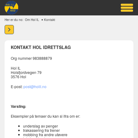
Her er du no:
Om Hol IL
Kontakt
KONTAKT HOL IDRETTSLAG
Org nummer 983888879
Hol IL
Holsfjordvegen 79
3576 Hol
E-post:
post@holil.no
Varsling:
Eksempler på temaer du kan si ifra om er:
underslag av penger
trakassering fra trener
mobbing fra andre utøvere