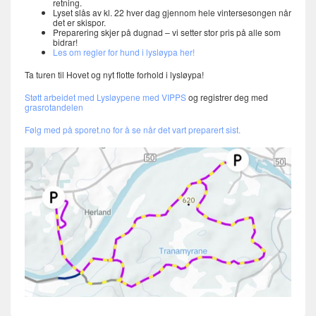
retning.
Lyset slås av kl. 22 hver dag gjennom hele vintersesongen når
det er skispor.
Preparering skjer på dugnad – vi setter stor pris på alle som
bidrar!
Les om regler for hund i lysløypa her!
Ta turen til Hovet og nyt flotte forhold i lysløypa!
Støtt arbeidet med Lysløypene med VIPPS
og registrer deg med
grasrotandelen
Følg med på sporet.no for å se når det vart preparert sist.