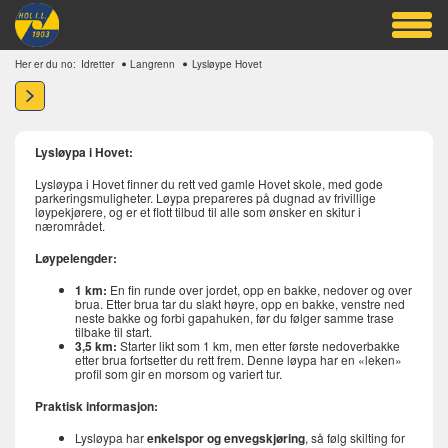
Her er du no:
Idretter
Langrenn
Lysløype Hovet
Lysløypa i Hovet:
Lysløypa i Hovet finner du rett ved gamle Hovet skole, med gode
parkeringsmuligheter. Løypa prepareres på dugnad av frivillige
løypekjørere, og er et flott tilbud til alle som ønsker en skitur i
nærområdet.
Løypelengder:
1 km:
En fin runde over jordet, opp en bakke, nedover og over
brua. Etter brua tar du slakt høyre, opp en bakke, venstre ned
neste bakke og forbi gapahuken, før du følger samme trase
tilbake til start.
3,5 km:
Starter likt som 1 km, men etter første nedoverbakke
etter brua fortsetter du rett frem. Denne løypa har en «leken»
profil som gir en morsom og variert tur.
Praktisk informasjon:
Lysløypa har
enkelspor og envegskjøring
, så følg skilting for