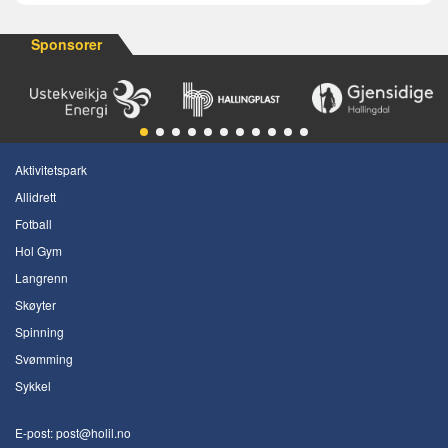
Sponsorer
Aktivitetspark
Allidrett
Fotball
Hol Gym
Langrenn
Skøyter
Spinning
Svømming
Sykkel
E-post:
post@holil.no