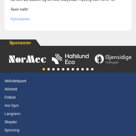
Åpen kafè!
Nyhetsarkiv
Sponsorer
Aktivitetspark
Allidrett
Fotball
Hol Gym
Langrenn
Skøyter
Spinning