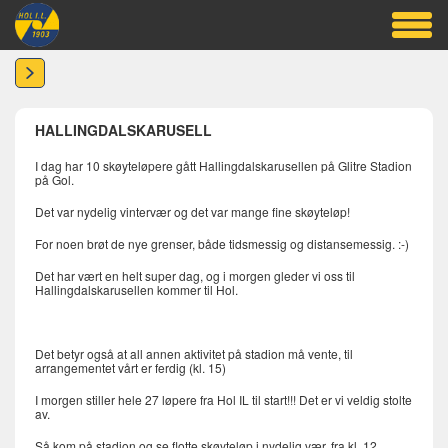
HALLINGDALSKARUSELL
I dag har 10 skøyteløpere gått Hallingdalskarusellen på Glitre Stadion
på Gol.
Det var nydelig vintervær og det var mange fine skøyteløp!
For noen brøt de nye grenser, både tidsmessig og distansemessig. :-)
Det har vært en helt super dag, og i morgen gleder vi oss til
Hallingdalskarusellen kommer til Hol.
Det betyr også at all annen aktivitet på stadion må vente, til
arrangementet vårt er ferdig (kl. 15)
I morgen stiller hele 27 løpere fra Hol IL til start!!! Det er vi veldig stolte
av.
Så kom på stadion og se flotte skøyteløp i nydelig vær, fra kl. 12.