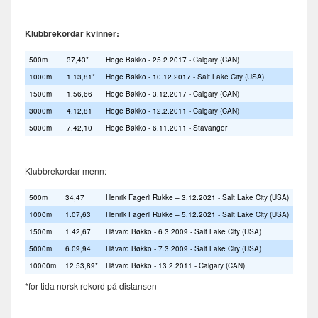
Klubbrekordar kvinner:
500m
37,43*
Hege Bøkko - 25.2.2017 - Calgary (CAN)
1000m
1.13,81*
Hege Bøkko - 10.12.2017 - Salt Lake City (USA)
1500m
1.56,66
Hege Bøkko - 3.12.2017 - Calgary (CAN)
3000m
4.12,81
Hege Bøkko - 12.2.2011 - Calgary (CAN)
5000m
7.42,10
Hege Bøkko - 6.11.2011 - Stavanger
Klubbrekordar menn:
500m
34,47
Henrik Fagerli Rukke – 3.12.2021 - Salt Lake City (USA)
1000m
1.07,63
Henrik Fagerli Rukke – 5.12.2021 - Salt Lake City (USA)
1500m
1.42,67
Håvard Bøkko - 6.3.2009 - Salt Lake City (USA)
5000m
6.09,94
Håvard Bøkko - 7.3.2009 - Salt Lake Ciry (USA)
10000m
12.53,89*
Håvard Bøkko - 13.2.2011 - Calgary (CAN)
*for tida norsk rekord på distansen