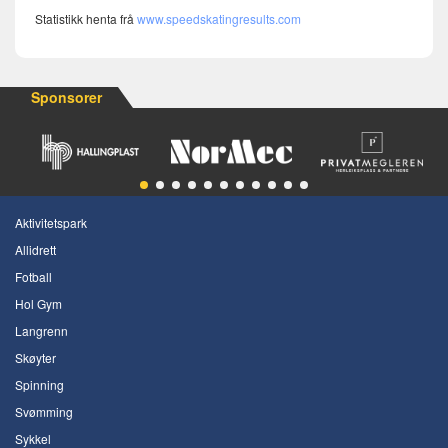
Statistikk henta frå
www.speedskatingresults.com
Sponsorer
Aktivitetspark
Allidrett
Fotball
Hol Gym
Langrenn
Skøyter
Spinning
Svømming
Sykkel