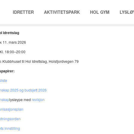
IDRETTER
AKTIVITETSPARK
HOL GYM
LYSLØ
 idrettslag
:
11. mars 2026
Kl. 18:00–20:00
:
Klubbhuset til Hol Idrettslag, Holsfjordvegen 79
papirer:
liste
skap 2025 og budsjett 2026
nskap
lysløype med
revisjon
nisasjonsplan
etningsorden
ts innstilling