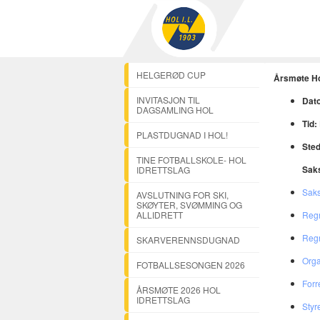
HELGERØD CUP
Årsmøte Hol
INVITASJON TIL
Dato
DAGSAMLING HOL
Tid:
PLASTDUGNAD I HOL!
Sted
TINE FOTBALLSKOLE- HOL
Saks
IDRETTSLAG
Saks
AVSLUTNING FOR SKI,
SKØYTER, SVØMMING OG
ALLIDRETT
Regn
Reg
SKARVERENNSDUGNAD
Orga
FOTBALLSESONGEN 2026
Forr
ÅRSMØTE 2026 HOL
IDRETTSLAG
Styre