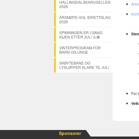
HALLINGDALSKARUSELLEN
Årsm
2026
Kont
ÅRSMØTE HOL IDRETTSLAG
2026
SPINNINGEN ER I GANG
Stem
IGJEN ETTER JUL! 🚴🏽
VINTERPROGRAM FOR
BARN OG UNGE
SKØYTEBANE OG
LYSLØYPER KLARE TIL JUL!
For 
Velk
Sponsorer