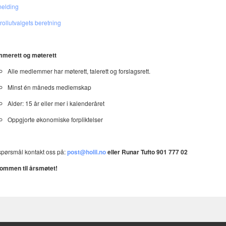
elding
rollutvalgets beretning
merett og møterett
Alle medlemmer har møterett, talerett og forslagsrett.
Minst én måneds medlemskap
Alder: 15 år eller mer i kalenderåret
Oppgjorte økonomiske forpliktelser
spørsmål kontakt oss på:
post@holil.no
eller Runar Tufto 901 777 02
ommen til årsmøtet!